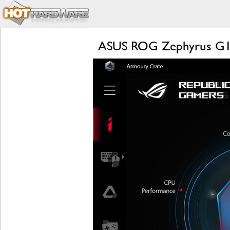
ASUS ROG Zephyrus G14