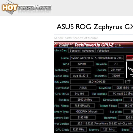
ASUS ROG Zephyrus GX5