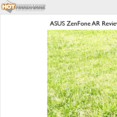
ASUS ZenFone AR Review