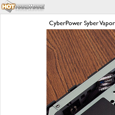
CyberPower Syber Vapo