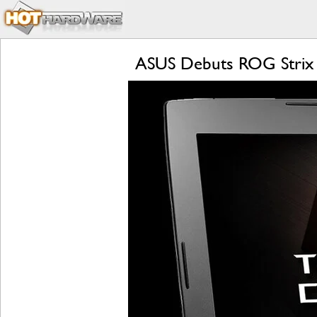
ASUS Debuts ROG Strix 